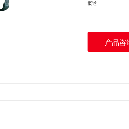
概述
产品咨