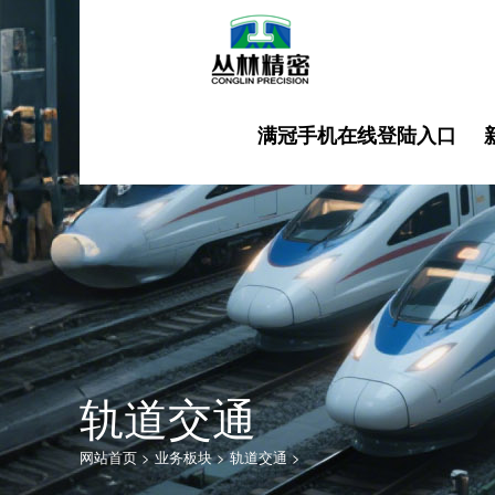
满冠手机在线登陆入口
轨道交通
网站首页
>
业务板块
>
轨道交通
>