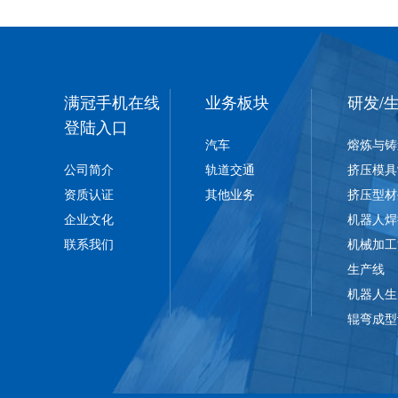
满冠手机在线
业务板块
研发/
登陆入口
汽车
熔炼与铸
公司简介
轨道交通
挤压模具
资质认证
其他业务
挤压型材
企业文化
机器人焊
联系我们
机械加工
生产线
机器人生
辊弯成型