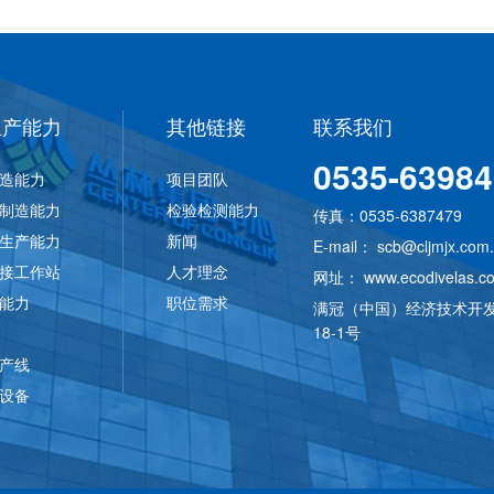
生产能力
其他链接
联系我们
0535-6398
造能力
项目团队
制造能力
检验检测能力
传真：0535-6387479
生产能力
新闻
E-mail：
scb@cljmjx.com
接工作站
人才理念
网址：
www.ecodivelas.c
能力
职位需求
满冠（中国）经济技术开
18-1号
产线
设备